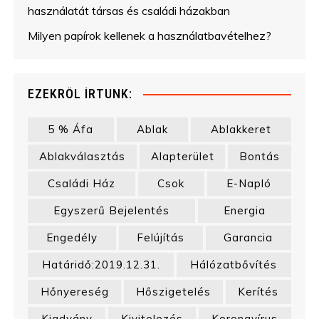
használatát társas és családi házakban
Milyen papírok kellenek a használatbavételhez?
EZEKRŐL ÍRTUNK:
5 % Áfa
Ablak
Ablakkeret
Ablakválasztás
Alapterület
Bontás
Családi Ház
Csok
E-Napló
Egyszerű Bejelentés
Energia
Engedély
Felújítás
Garancia
Határidő:2019.12.31.
Hálózatbővítés
Hőnyereség
Hőszigetelés
Kerítés
Kiadvány
Kivitelezés
Koronavírus