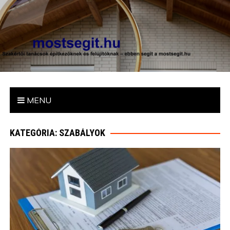
mostsegit.hu
Szakértői tanácsok építkezőknek és felújítóknak – ebben segít
a mostsegit.hu
MENU
KATEGÓRIA: SZABÁLYOK