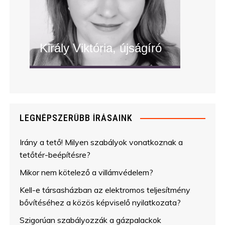
Király Viktória, újságíró
" alt="Király Viktória, újságíró"/>
LEGNÉPSZERŰBB ÍRÁSAINK
Irány a tető! Milyen szabályok vonatkoznak a
tetőtér-beépítésre?
Mikor nem kötelező a villámvédelem?
Kell-e társasházban az elektromos teljesítmény
bővítéséhez a közös képviselő nyilatkozata?
Szigorúan szabályozzák a gázpalackok