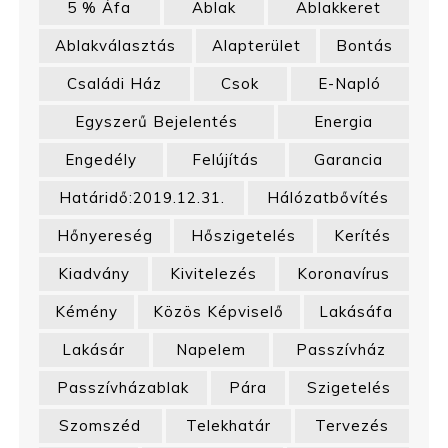
5 % Áfa
Ablak
Ablakkeret
Ablakválasztás
Alapterület
Bontás
Családi Ház
Csok
E-Napló
Egyszerű Bejelentés
Energia
Engedély
Felújítás
Garancia
Határidő:2019.12.31.
Hálózatbővítés
Hőnyereség
Hőszigetelés
Kerítés
Kiadvány
Kivitelezés
Koronavírus
Kémény
Közös Képviselő
Lakásáfa
Lakásár
Napelem
Passzívház
Passzívházablak
Pára
Szigetelés
Szomszéd
Telekhatár
Tervezés