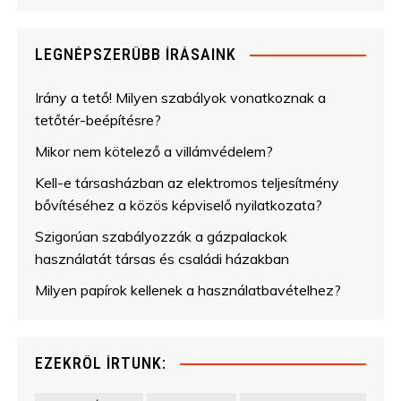
LEGNÉPSZERŰBB ÍRÁSAINK
Irány a tető! Milyen szabályok vonatkoznak a
tetőtér-beépítésre?
Mikor nem kötelező a villámvédelem?
Kell-e társasházban az elektromos teljesítmény
bővítéséhez a közös képviselő nyilatkozata?
Szigorúan szabályozzák a gázpalackok
használatát társas és családi házakban
Milyen papírok kellenek a használatbavételhez?
EZEKRŐL ÍRTUNK: