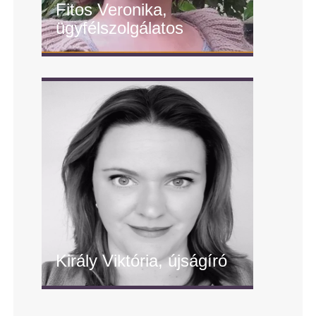
Fitos Veronika,
ügyfélszolgálatos
" alt="Fitos Veronika,
ügyfélszolgálatos"/>
Király Viktória, újságíró
" alt="Király Viktória, újságíró"/>