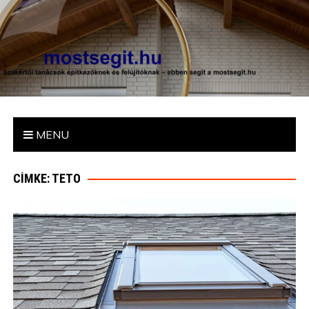
mostsegit.hu
Szakértői tanácsok építkezőknek és felújítóknak – ebben segít
a mostsegit.hu
MENU
CÍMKE: TETŐ