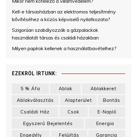
Mikor nem kötelező a villámvédelem?
Kell-e társasházban az elektromos teljesítmény
bővítéséhez a közös képviselő nyilatkozata?
Szigorúan szabályozzák a gázpalackok
használatát társas és családi házakban
Milyen papírok kellenek a használatbavételhez?
EZEKRŐL ÍRTUNK:
5 % Áfa
Ablak
Ablakkeret
Ablakválasztás
Alapterület
Bontás
Családi Ház
Csok
E-Napló
Egyszerű Bejelentés
Energia
Engedély
Felújítás
Garancia