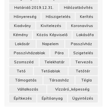
Határidő:2019.12.31.
Hálózatbővítés
Hőnyereség
Hőszigetelés
Kerítés
Kiadvány
Kivitelezés
Koronavírus
Kémény
Közös Képviselő
Lakásáfa
Lakásár
Napelem
Passzívház
Passzívházablak
Pára
Szigetelés
Szomszéd
Telekhatár
Tervezés
Tető
Tetőablak
Tetőtér
Támogatás
Társasház
Tégla
Vállalkozás
Vízzáró_képesség
Építkezés
Építőanyag
Ügyintézés