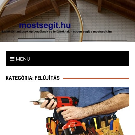
mostsegit.hu
Szakértői tanácsok építkezőknek és felújítóknak – ebben segít
a mostsegit.hu
MENU
KATEGÓRIA: FELÚJÍTÁS