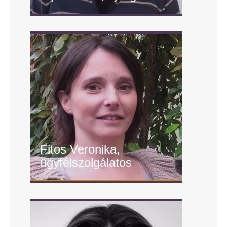
" alt="Sipos Anna, újságíró"/>
Fitos Veronika,
ügyfélszolgálatos
" alt="Fitos Veronika,
ügyfélszolgálatos"/>