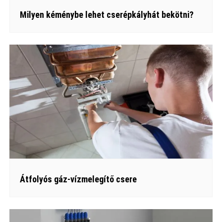
Milyen kéménybe lehet cserépkályhát bekötni?
Átfolyós gáz-vízmelegítő csere