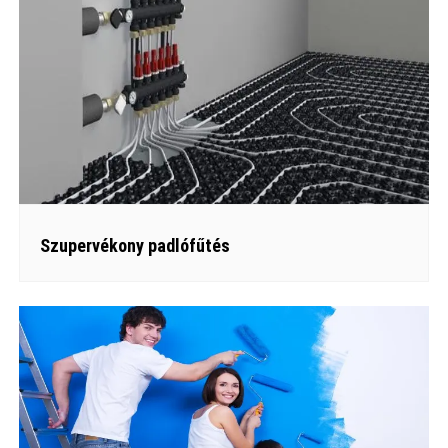
Szupervékony padlófűtés