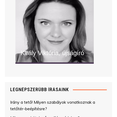
Király Viktória, újságíró
" alt="Király Viktória, újságíró"/>
LEGNÉPSZERŰBB ÍRÁSAINK
Irány a tető! Milyen szabályok vonatkoznak a
tetőtér-beépítésre?