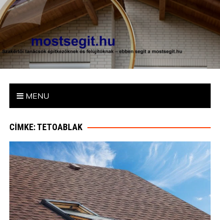
mostsegit.hu
Szakértői tanácsok építkezőknek és felújítóknak – ebben segít
a mostsegit.hu
MENU
CÍMKE: TETŐABLAK