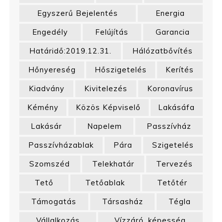
Egyszerű Bejelentés
Energia
Engedély
Felújítás
Garancia
Határidő:2019.12.31.
Hálózatbővítés
Hőnyereség
Hőszigetelés
Kerítés
Kiadvány
Kivitelezés
Koronavírus
Kémény
Közös Képviselő
Lakásáfa
Lakásár
Napelem
Passzívház
Passzívházablak
Pára
Szigetelés
Szomszéd
Telekhatár
Tervezés
Tető
Tetőablak
Tetőtér
Támogatás
Társasház
Tégla
Vállalkozás
Vízzáró_képesség