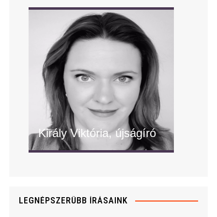
ügyfélszolgálatos"/>
Király Viktória, újságíró
" alt="Király Viktória, újságíró"/>
LEGNÉPSZERŰBB ÍRÁSAINK