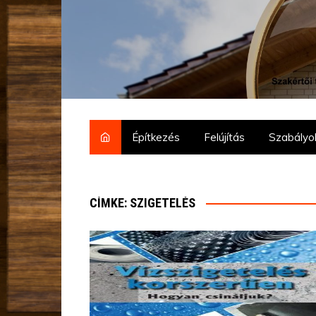
mostsegit.hu
Szakértői tanácsok építkezőknek és felújítóknak –
Építkezés
Felújítás
Szabályo
CÍMKE: SZIGETELÉS