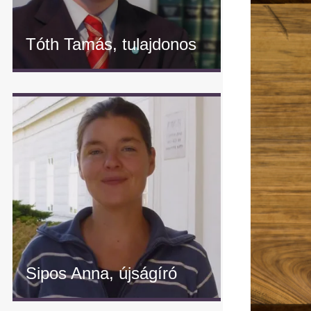
Tóth Tamás, tulajdonos
" alt="Tóth Tamás, tulajdonos"/>
Sipos Anna, újságíró
" alt="Sipos Anna, újságíró"/>