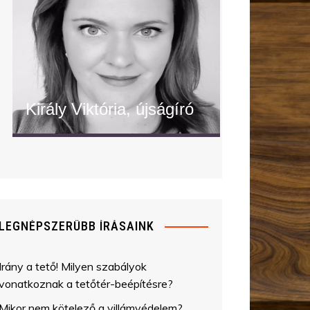
Király Viktória, újságíró
" alt="Király Viktória, újságíró"/>
LEGNÉPSZERŰBB ÍRÁSAINK
Irány a tető! Milyen szabályok
vonatkoznak a tetőtér-beépítésre?
Mikor nem kötelező a villámvédelem?