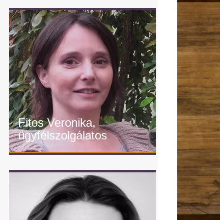
Fitos Veronika,
ügyfélszolgálatos
" alt="Fitos Veronika,
ügyfélszolgálatos"/>