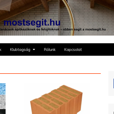
 ebben segít a mostsegit.hu
k
Klubtagság
Rólunk
Kapcsolat