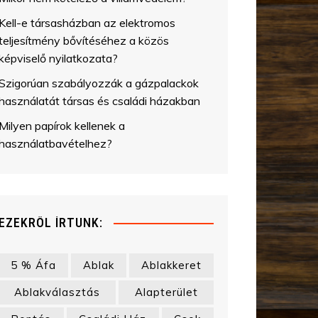
Kell-e társasházban az elektromos
teljesítmény bővítéséhez a közös
képviselő nyilatkozata?
Szigorúan szabályozzák a gázpalackok
használatát társas és családi házakban
Milyen papírok kellenek a
használatbavételhez?
EZEKRŐL ÍRTUNK:
5 % Áfa
Ablak
Ablakkeret
Ablakválasztás
Alapterület