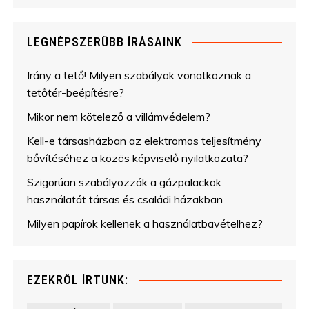
LEGNÉPSZERŰBB ÍRÁSAINK
Irány a tető! Milyen szabályok vonatkoznak a
tetőtér-beépítésre?
Mikor nem kötelező a villámvédelem?
Kell-e társasházban az elektromos teljesítmény
bővítéséhez a közös képviselő nyilatkozata?
Szigorúan szabályozzák a gázpalackok
használatát társas és családi házakban
Milyen papírok kellenek a használatbavételhez?
EZEKRŐL ÍRTUNK: