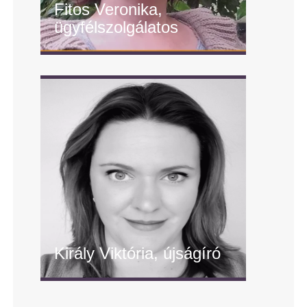
Fitos Veronika,
ügyfélszolgálatos
" alt="Fitos Veronika,
ügyfélszolgálatos"/>
Király Viktória, újságíró
" alt="Király Viktória, újságíró"/>