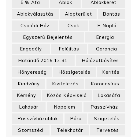
5 % Áfa
Ablak
Ablakkeret
Ablakválasztás
Alapterület
Bontás
Családi Ház
Csok
E-Napló
Egyszerű Bejelentés
Energia
Engedély
Felújítás
Garancia
Határidő:2019.12.31.
Hálózatbővítés
Hőnyereség
Hőszigetelés
Kerítés
Kiadvány
Kivitelezés
Koronavírus
Kémény
Közös Képviselő
Lakásáfa
Lakásár
Napelem
Passzívház
Passzívházablak
Pára
Szigetelés
Szomszéd
Telekhatár
Tervezés