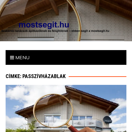
mostsegit.hu
Szakértői tanácsok építkezőknek és felújítóknak – ebben segít
a mostsegit.hu
MENU
CÍMKE: PASSZÍVHÁZABLAK